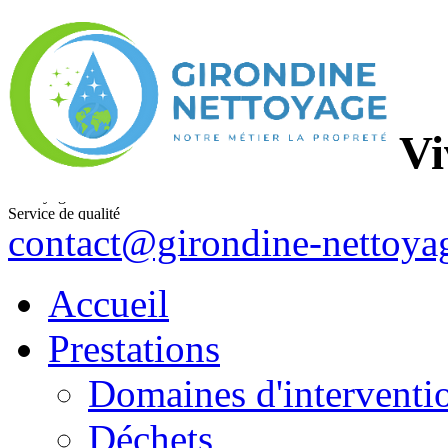
Vi
Service de qualité
Entretien et nettoyage
contact@girondine-nettoyag
Nettoyage industriel
Accueil
Prestations
Domaines d'interventi
Déchets